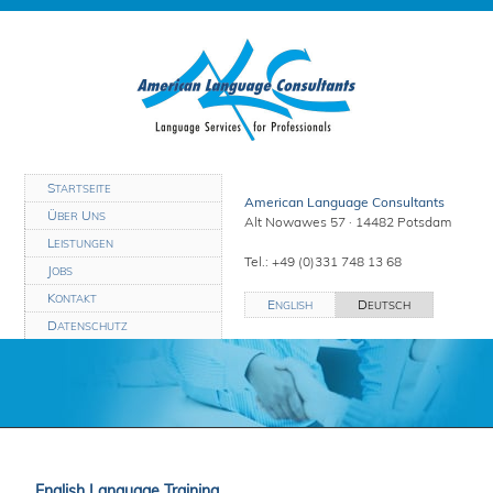
S
TARTSEITE
American Language Consultants
Ü
U
BER
NS
Alt Nowawes 57 · 14482 Potsdam
L
EISTUNGEN
Tel.: +49 (0)331 748 13 68
J
OBS
K
ONTAKT
E
D
NGLISH
EUTSCH
D
ATENSCHUTZ
English Language Training