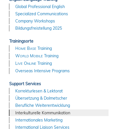
Global Professional English
Specialized Communications
Company Workshops
Bildungsfreistellung 2025
Trainingsorte
H
B
Training
OME
ASE
W
M
Training
ORLD
OBILE
L
O
Training
IVE
NLINE
Overseas Intensive Programs
Support Services
Korrekturlesen & Lektorat
Übersetzung & Dolmetscher
Berufliche Weiterentwicklung
Interkulturelle Kommunikation
Internationales Marketing
International Liaison Services